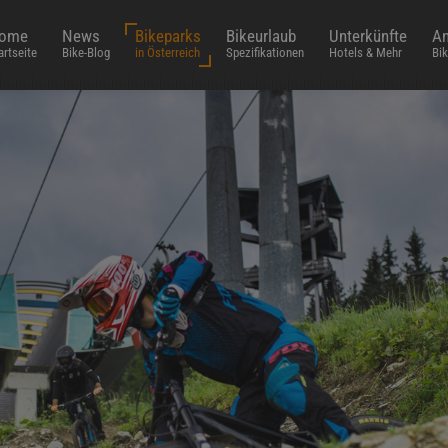
ome
News
Bikeparks
Bikeurlaub
Unterkünfte
An
artseite
Bike-Blog
in Österreich
Spezifikationen
Hotels & Mehr
Bik