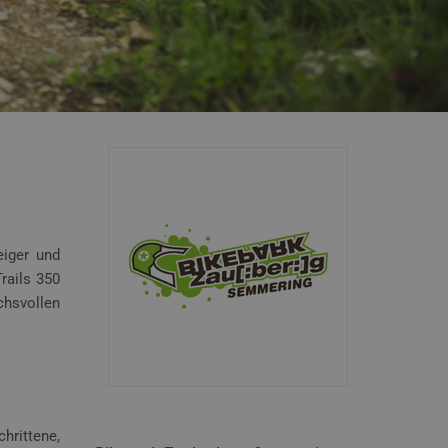
eiger und
rails 350
chsvollen
hrittene,