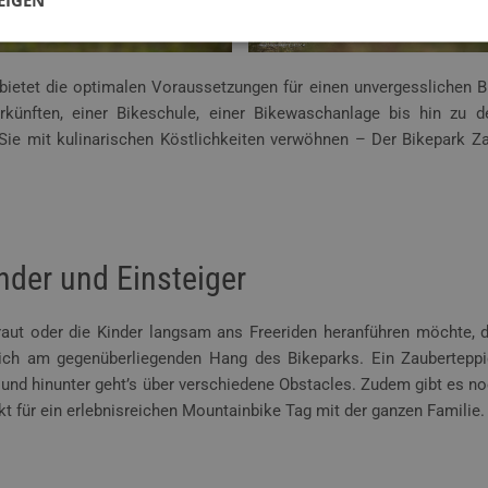
bietet die optimalen Voraussetzungen für einen unvergesslichen B
rkünften, einer Bikeschule, einer Bikewaschanlage bis hin zu d
Sie mit kulinarischen Köstlichkeiten verwöhnen – Der Bikepark Z
nder und Einsteiger
traut oder die Kinder langsam ans Freeriden heranführen möchte, d
sich am gegenüberliegenden Hang des Bikeparks. Ein Zauberteppi
und hinunter geht’s über verschiedene Obstacles. Zudem gibt es no
t für ein erlebnisreichen Mountainbike Tag mit der ganzen Familie.