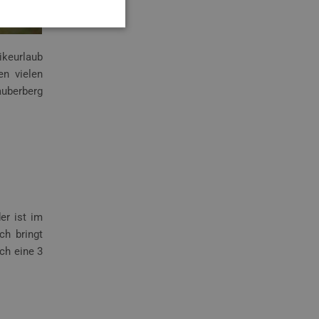
ikeurlaub
en vielen
auberberg
er ist im
ch bringt
ch eine 3