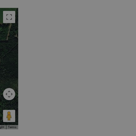
ight
Terms