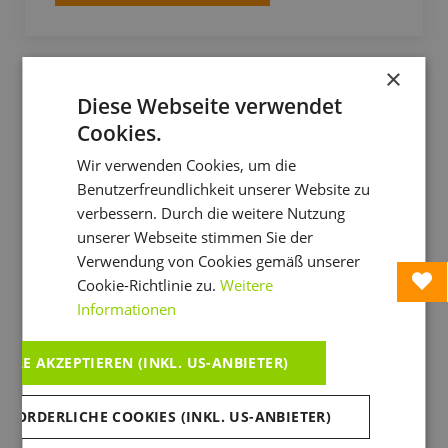
×
Diese Webseite verwendet
Cookies.
Wir verwenden Cookies, um die
Benutzerfreundlichkeit unserer Website zu
verbessern. Durch die weitere Nutzung
unserer Webseite stimmen Sie der
Verwendung von Cookies gemäß unserer
Cookie-Richtlinie zu.
Weitere
Informationen
Bikepark Wurbauerkogel
ALLE AKZEPTIEREN (INKL. US-ANBIETER)
Der Bikepark Wurbauerkogel in der
RFORDERLICHE COOKIES (INKL. US-ANBIETER)
wunderschönen Ferienregion Pyhrn-Priel garantiert