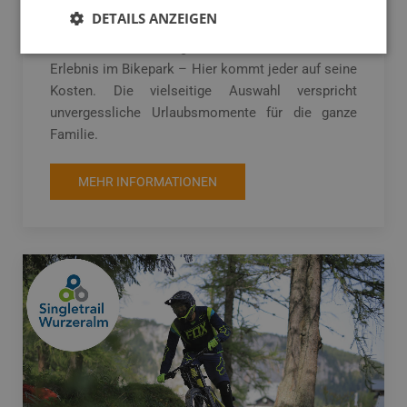
Fahrrad-Spaß für Klein und Groß. Egal ob eine
DETAILS ANZEIGEN
Mountainbike- oder E-Bike Tour durch die
traumhafte Urlaubsregion oder rasantes Downhill-
Erlebnis im Bikepark – Hier kommt jeder auf seine
Kosten. Die vielseitige Auswahl verspricht
unvergessliche Urlaubsmomente für die ganze
Familie.
MEHR INFORMATIONEN