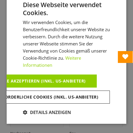
Wünsche zur vollen Gänze erfüllen können.
Diese Webseite verwendet
Cookies.
Anreise*
Abreise*
Wir verwenden Cookies, um die
Benutzerfreundlichkeit unserer Website zu
verbessern. Durch die weitere Nutzung
Anzahl der Erwachsenen*
Anzahl der Kinder
unserer Webseite stimmen Sie der
Verwendung von Cookies gemäß unserer
Cookie-Richtlinie zu.
Weitere
Anrede*
Land*
Informationen
ALLE AKZEPTIEREN (INKL. US-ANBIETER)
Titel
E-Mail*
RFORDERLICHE COOKIES (INKL. US-ANBIETER)
Vorname*
Telefon
DETAILS ANZEIGEN