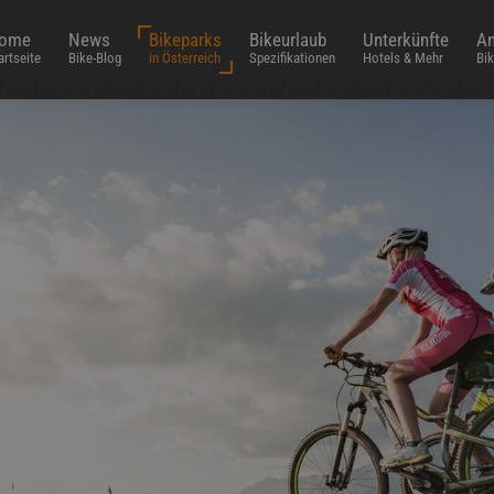
ome
News
Bikeparks
Bikeurlaub
Unterkünfte
An
artseite
Bike-Blog
in Österreich
Spezifikationen
Hotels & Mehr
Bik