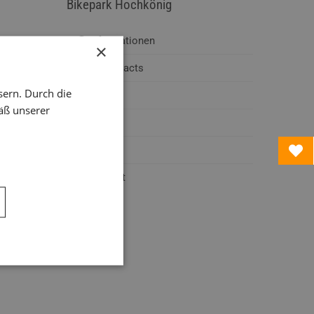
Bikepark
Hochkönig
Informationen
×
Short Facts
sern. Durch die
Bilder
äß unserer
Videos
Preise
Kontakt