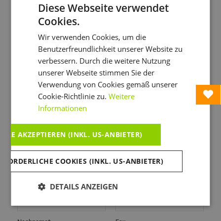
WEITERLESEN....
individuelle Angebote geht – wir sind für
Diese Webseite verwendet
Cookies.
Anreise*
Abreise*
Wir verwenden Cookies, um die
Benutzerfreundlichkeit unserer Website zu
verbessern. Durch die weitere Nutzung
Anzahl der Erwachsenen*
Anzahl der Kinder
unserer Webseite stimmen Sie der
Verwendung von Cookies gemäß unserer
Cookie-Richtlinie zu.
Weitere
Anrede*
Land*
Informationen
ALLE AKZEPTIEREN (INKL. US-ANBIETER)
Titel
E-Mail*
RFORDERLICHE COOKIES (INKL. US-ANBIETER)
Vorname*
Telefon
DETAILS ANZEIGEN